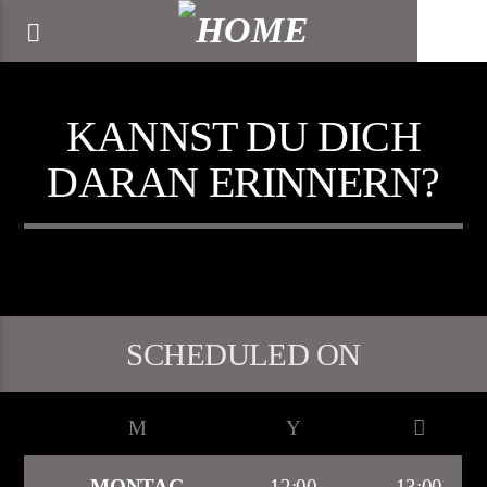
[There are no radio stations in the database]
KANNST DU DICH
DARAN ERINNERN?
SCHEDULED ON
MONTAG
12:00
13:00