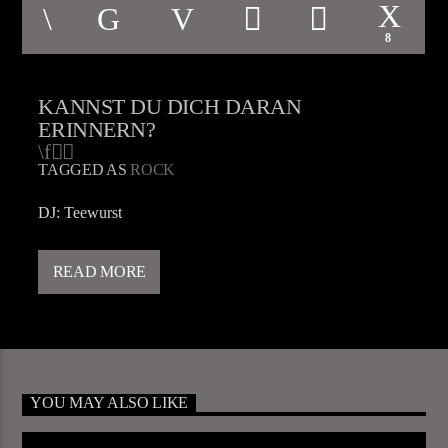
8
KANNST DU DICH DARAN
ERINNERN?
TAGGED AS
ROCK
DJ: Teewurst
Rockmusik, die man ja schon fast vergessen hat. Oder?
READ MORE
YOU MAY ALSO LIKE