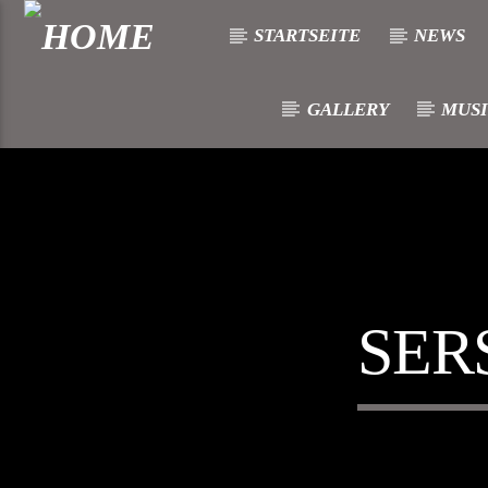
STARTSEITE
NEWS
GALLERY
MUSI
[There are no radio stations in the database]
SER