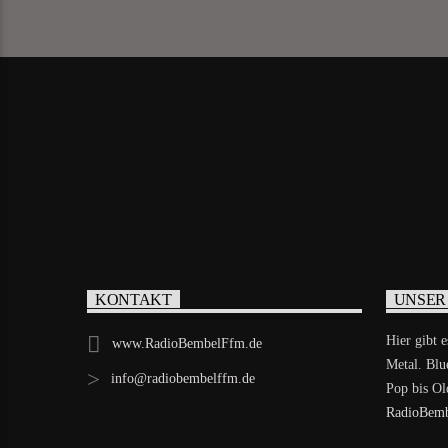
KONTAKT
UNSER
Hier gibt 
www.RadioBembelFfm.de
Metal. Blu
info@radiobembelffm.de
Pop bis Old
RadioBemb