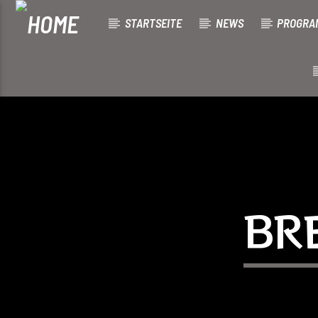
STARTSEITE
NEWS
PROGRA
[There are no radio stations in the database]
BR