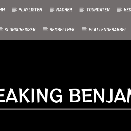
MM
PLAYLISTEN
MACHER
TOURDATEN
HES
KLUGSCHEISSER
BEMBELTHEK
PLATTENGEBABBEL
EAKING BENJA