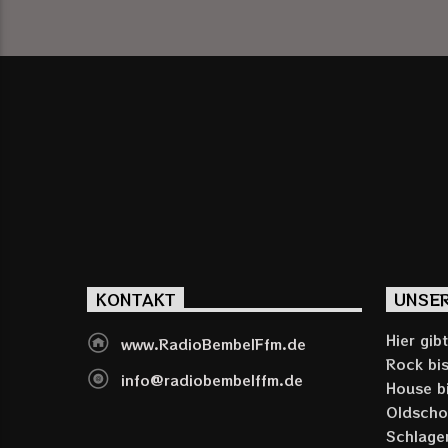
KONTAKT
UNSE
Hier gib
www.RadioBembelFfm.de
Rock bis
info@radiobembelffm.de
House b
Oldschoo
Schlage