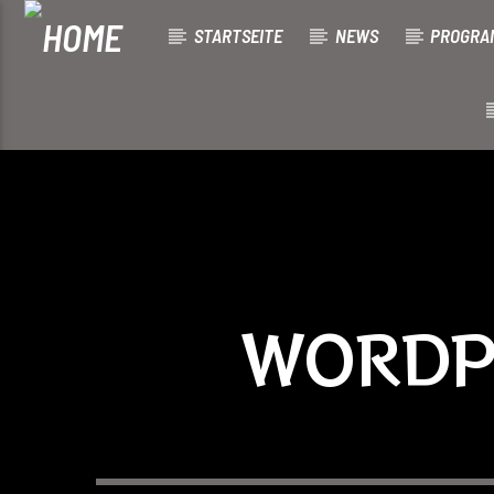
STARTSEITE
NEWS
PROGRA
[There are no radio stations in the database]
WORDP