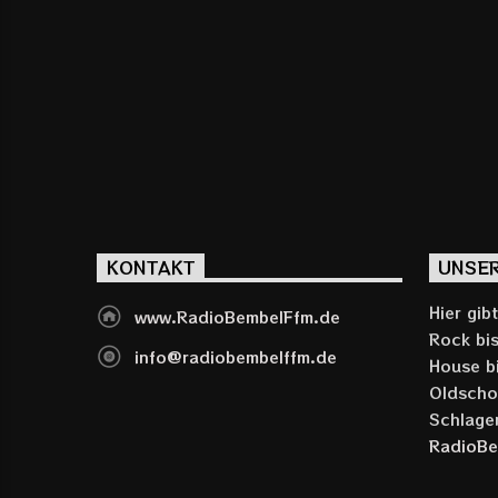
KONTAKT
UNSE
Hier gib
www.RadioBembelFfm.de
Rock bis
info@radiobembelffm.de
House b
Oldschoo
Schlage
RadioBe