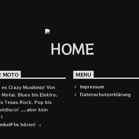
R MOTO
MENU
Impressum
t es Crazy Musikmix! Von
Datenschutzerklärung
 Metal. Blues bis Elektro.
is Texas-Rock. Pop bis
ldisco! ....aber kein
r!
mbelFfm hören!