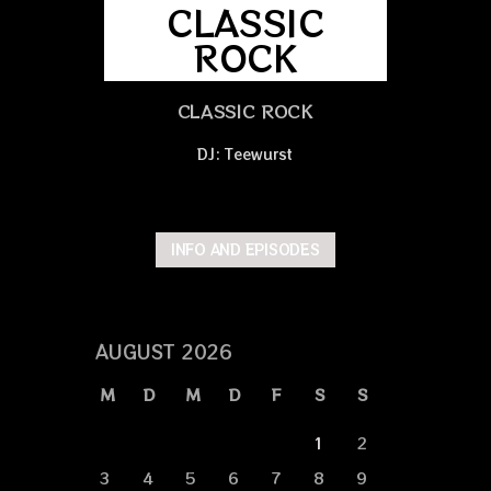
CLASSIC
ROCK
CLASSIC ROCK
DJ: Teewurst
INFO AND EPISODES
AUGUST 2026
M
D
M
D
F
S
S
1
2
3
4
5
6
7
8
9