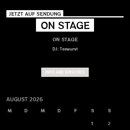
JETZT AUF SENDUNG
ON STAGE
ON STAGE
DJ: Teewurst
INFO AND EPISODES
AUGUST 2026
M
D
M
D
F
S
S
1
2