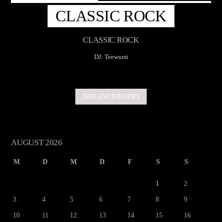
CLASSIC ROCK
CLASSIC ROCK
DJ: Teewurst
INFO AND EPISODES
AUGUST 2026
M
D
M
D
F
S
S
1
2
3
4
5
6
7
8
9
10
11
12
13
14
15
16