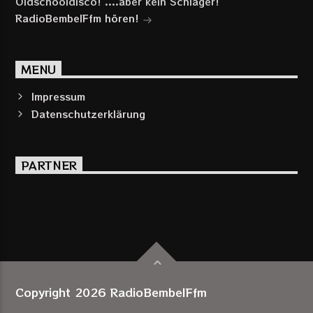
Oldschooldisco! ....aber kein Schlager!
RadioBembelFfm hören!
MENU
Impressum
Datenschutzerklärung
PARTNER
Copyright 2026 RadioBembelFfm