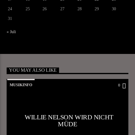
24
25
26
27
28
29
30
31
« Juli
YOU MAY ALSO LIKE
MUSIKINFO
0
WILLIE NELSON WIRD NICHT
MÜDE