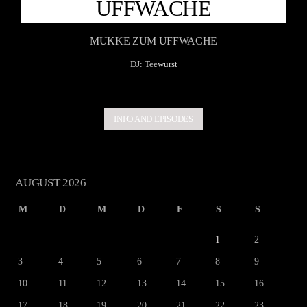
UFFWACHE
MUKKE ZUM UFFWACHE
DJ: Teewurst
INFO AND EPISODES
AUGUST 2026
M
D
M
D
F
S
S
1
2
3
4
5
6
7
8
9
10
11
12
13
14
15
16
17
18
19
20
21
22
23